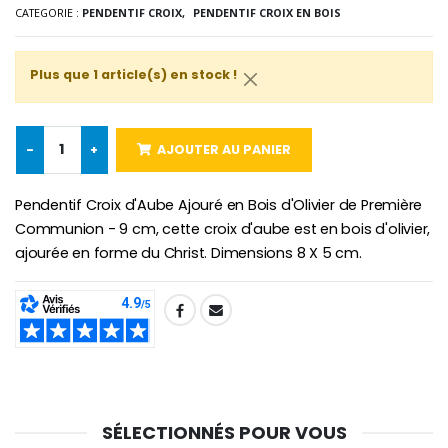
€2.50
€58.50
CATEGORIE :
PENDENTIF CROIX,
PENDENTIF CROIX EN BOIS
€78.00
Plus que 1 article(s) en stock !
Chapelet de Lourde
Huile d'Onction
€5.00
€9.90
-
+
AJOUTER AU PANIER
Pendentif Croix d'Aube Ajouré en Bois d'Olivier de Première
Communion - 9 cm, cette croix d'aube est en bois d'olivier,
Croix Enfant en Bois Eglise Papillons et Arc-en-ciel 15 cm
Bougie Neuvaine pour une Guérison - 17.5cm
ajourée en forme du Christ. Dimensions 8 X 5 cm.
€23.00
€4.90
SHARE:
SÉLECTIONNÉS POUR VOUS