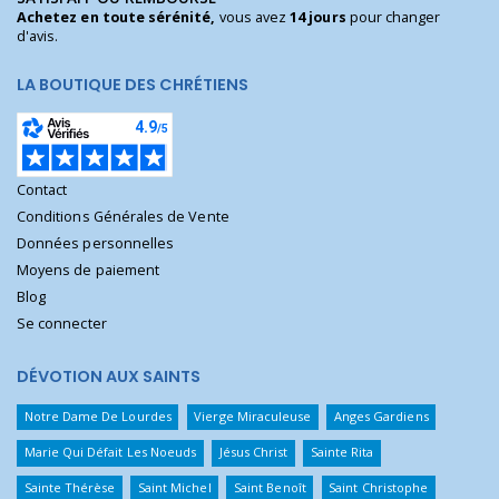
Achetez en toute sérénité,
vous avez
14 jours
pour changer
d'avis.
LA BOUTIQUE DES CHRÉTIENS
Contact
Conditions Générales de Vente
Données personnelles
Moyens de paiement
Blog
Se connecter
DÉVOTION AUX SAINTS
Notre Dame De Lourdes
Vierge Miraculeuse
Anges Gardiens
Marie Qui Défait Les Noeuds
Jésus Christ
Sainte Rita
Sainte Thérèse
Saint Michel
Saint Benoît
Saint Christophe