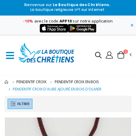
Bienvenue sur
La Boutique des Chrétiens.
La boutique religieuse n°1 sur internet
-10%
avec le code
APP10
sur notre application
×
0
PENDENTIF CROIX
PENDENTIF CROIX EN BOIS
PENDENTIF CROIX D'AUBE AJOURÉ EN BOIS D'OLIVIER
FILTRER