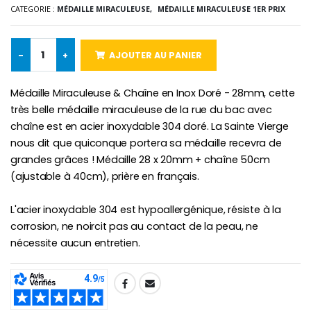
Lot de 20 Bougies de Neuvaine Blanches
€2.50
CATEGORIE :
MÉDAILLE MIRACULEUSE,
MÉDAILLE MIRACULEUSE 1ER PRIX
€58.50
€78.00
-
+
AJOUTER AU PANIER
Chapelet de Lourde
Huile d'Onction
Médaille Miraculeuse & Chaîne en Inox Doré - 28mm, cette
€5.00
€9.90
très belle médaille miraculeuse de la rue du bac avec
chaîne est en acier inoxydable 304 doré. La Sainte Vierge
nous dit que quiconque portera sa médaille recevra de
grandes grâces ! Médaille 28 x 20mm + chaîne 50cm
Croix Enfant en Bois Eglise Papillons et Arc-en-ciel 15 cm
Bougie Neuvaine pour une Guérison - 17.5cm
(ajustable à 40cm), prière en français.
€23.00
€4.90
L'acier inoxydable 304 est hypoallergénique, résiste à la
corrosion, ne noircit pas au contact de la peau, ne
nécessite aucun entretien.
SHARE: