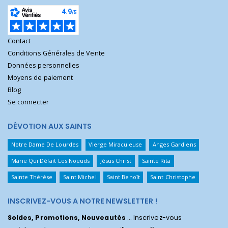
Contact
Conditions Générales de Vente
Données personnelles
Moyens de paiement
Blog
Se connecter
DÉVOTION AUX SAINTS
Notre Dame De Lourdes
Vierge Miraculeuse
Anges Gardiens
Marie Qui Défait Les Noeuds
Jésus Christ
Sainte Rita
Sainte Thérèse
Saint Michel
Saint Benoît
Saint Christophe
INSCRIVEZ-VOUS A NOTRE NEWSLETTER !
Soldes, Promotions, Nouveautés
... Inscrivez-vous