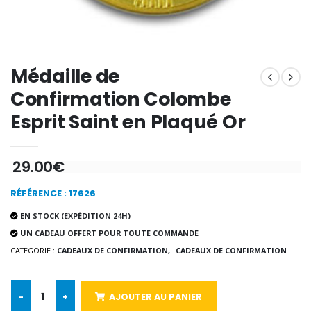
€12.90
€7.90
Médaille de
-10%
Médaille Miraculeuse Or 9 Carat
Bougie de Neuvaine Contre le Mal - Saint Michel
€130.00
Confirmation Colombe
€4.95
€5.50
Esprit Saint en Plaqué Or
-25%
29.00€
Médaille Miraculeuse Rose
Lot de 20 Bougies de Neuvaine Blanches
€2.50
€58.50
€78.00
RÉFÉRENCE : 17626
EN STOCK (EXPÉDITION 24H)
UN CADEAU OFFERT POUR TOUTE COMMANDE
CATEGORIE :
CADEAUX DE CONFIRMATION,
CADEAUX DE CONFIRMATION
Chapelet de Lourde
Huile d'Onction
€5.00
€9.90
-
+
AJOUTER AU PANIER