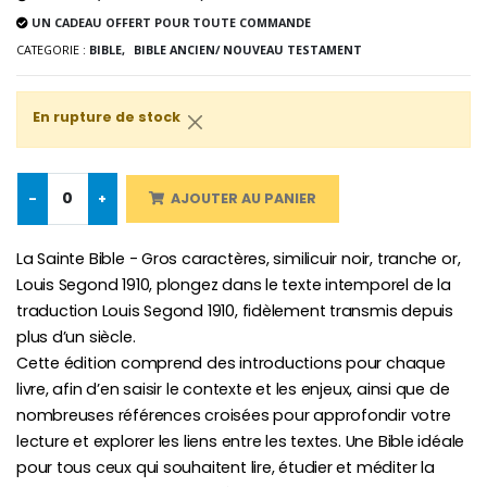
UN CADEAU OFFERT POUR TOUTE COMMANDE
CATEGORIE :
BIBLE,
BIBLE ANCIEN/ NOUVEAU TESTAMENT
Croix Enfant en Bois Eglise Papillons et Arc-en-ciel 15 cm
Bougie Neuvaine pour une Guérison - 17.5cm
€23.00
€4.90
En rupture de stock
-
+
AJOUTER AU PANIER
La Sainte Bible - Gros caractères, similicuir noir, tranche or,
Louis Segond 1910, plongez dans le texte intemporel de la
traduction Louis Segond 1910, fidèlement transmis depuis
plus d’un siècle.
Cette édition comprend des introductions pour chaque
livre, afin d’en saisir le contexte et les enjeux, ainsi que de
nombreuses références croisées pour approfondir votre
lecture et explorer les liens entre les textes. Une Bible idéale
pour tous ceux qui souhaitent lire, étudier et méditer la