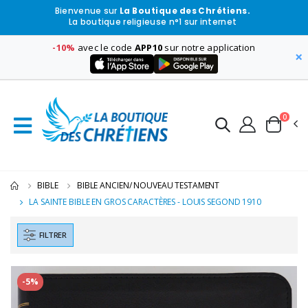
Bienvenue sur
La Boutique des Chrétiens.
La boutique religieuse n°1 sur internet
-10%
avec le code
APP10
sur notre application
×
0
BIBLE
BIBLE ANCIEN/ NOUVEAU TESTAMENT
LA SAINTE BIBLE EN GROS CARACTÈRES - LOUIS SEGOND 1910
FILTRER
-5%