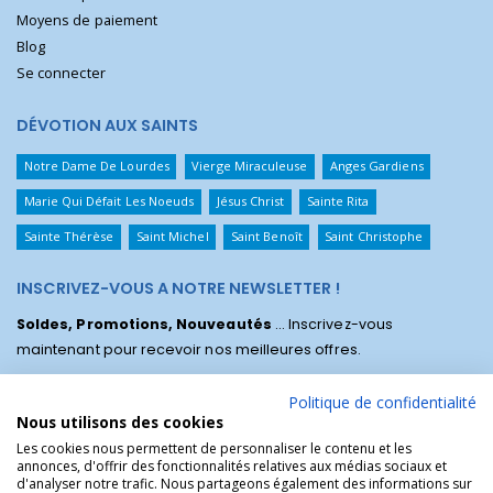
Moyens de paiement
Blog
Se connecter
DÉVOTION AUX SAINTS
Notre Dame De Lourdes
Vierge Miraculeuse
Anges Gardiens
Marie Qui Défait Les Noeuds
Jésus Christ
Sainte Rita
Sainte Thérèse
Saint Michel
Saint Benoît
Saint Christophe
INSCRIVEZ-VOUS A NOTRE NEWSLETTER !
Soldes, Promotions, Nouveautés
... Inscrivez-vous
maintenant pour recevoir nos meilleures offres.
Politique de confidentialité
Nous utilisons des cookies
Les cookies nous permettent de personnaliser le contenu et les
annonces, d'offrir des fonctionnalités relatives aux médias sociaux et
d'analyser notre trafic. Nous partageons également des informations sur