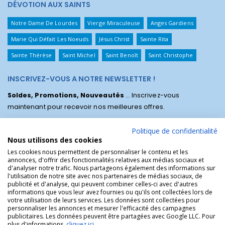
DÉVOTION AUX SAINTS
Notre Dame De Lourdes
Vierge Miraculeuse
Anges Gardiens
Marie Qui Défait Les Noeuds
Jésus Christ
Sainte Rita
Sainte Thérèse
Saint Michel
Saint Benoît
Saint Christophe
INSCRIVEZ-VOUS A NOTRE NEWSLETTER !
Soldes, Promotions, Nouveautés
... Inscrivez-vous
maintenant pour recevoir nos meilleures offres.
Politique de confidentialité
Nous utilisons des cookies
Les cookies nous permettent de personnaliser le contenu et les
annonces, d'offrir des fonctionnalités relatives aux médias sociaux et
d'analyser notre trafic. Nous partageons également des informations sur
l'utilisation de notre site avec nos partenaires de médias sociaux, de
publicité et d'analyse, qui peuvent combiner celles-ci avec d'autres
informations que vous leur avez fournies ou qu'ils ont collectées lors de
votre utilisation de leurs services. Les données sont collectées pour
personnaliser les annonces et mesurer l'efficacité des campagnes
La Boutique des Chrétiens © | La boutique religieuse chrétienne de
publicitaires. Les données peuvent être partagées avec Google LLC. Pour
référence !.
plus d'informations,
cliquez ici
.