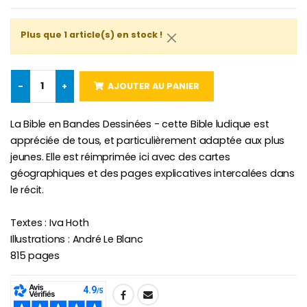
Croix Enfant en Bois Eglise Papillons et Arc-en-ciel 15 cm
Bougie Neuvaine pour une Guérison - 17.5cm
Plus que 1 article(s) en stock !
€23.00
€4.90
-
+
AJOUTER AU PANIER
La Bible en Bandes Dessinées - cette Bible ludique est
appréciée de tous, et particulièrement adaptée aux plus
jeunes. Elle est réimprimée ici avec des cartes
géographiques et des pages explicatives intercalées dans
le récit.
Textes : Iva Hoth
Illustrations : André Le Blanc
815 pages
SHARE: