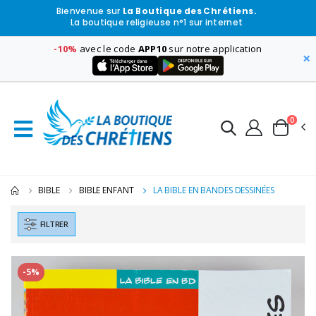
Bienvenue sur
La Boutique des Chrétiens.
La boutique religieuse n°1 sur internet
-10%
avec le code
APP10
sur notre application
×
0
BIBLE
BIBLE ENFANT
LA BIBLE EN BANDES DESSINÉES
FILTRER
-5%