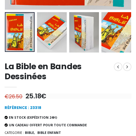
€12.90
€7.90
-10%
Médaille Miraculeuse Or 9 Carat
Bougie de Neuvaine Contre le Mal - Saint Michel
€130.00
€4.95
€5.50
La Bible en Bandes
-25%
Médaille Miraculeuse Rose
Dessinées
Lot de 20 Bougies de Neuvaine Blanches
€2.50
€58.50
€78.00
25.18€
€26.50
RÉFÉRENCE : 23318
Chapelet de Lourde
Huile d'Onction
€5.00
€9.90
EN STOCK (EXPÉDITION 24H)
UN CADEAU OFFERT POUR TOUTE COMMANDE
CATEGORIE :
BIBLE,
BIBLE ENFANT