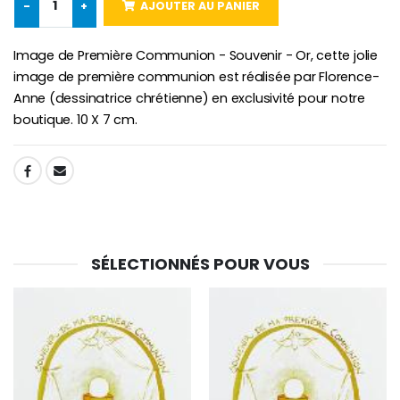
-
+
AJOUTER AU PANIER
Chapelet de Lourde
Huile d'Onction
€5.00
€9.90
Image de Première Communion - Souvenir - Or, cette jolie
image de première communion est réalisée par Florence-
Anne (dessinatrice chrétienne) en exclusivité pour notre
boutique. 10 X 7 cm.
Croix Enfant en Bois Eglise Papillons et Arc-en-ciel 15 cm
Bougie Neuvaine pour une Guérison - 17.5cm
€23.00
€4.90
SHARE:
SÉLECTIONNÉS POUR VOUS