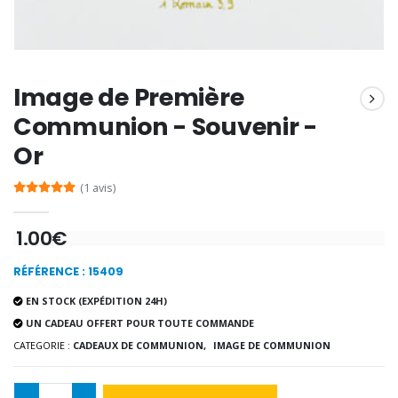
Encens d'Eglise Pontifical 250g
Bonbons Pastilles Menthe à l'Eau de Lourdes - 130g
€12.90
€7.90
Image de Première
Communion - Souvenir -
Or
-10%
Médaille Miraculeuse Or 9 Carat
(1 avis)
Bougie de Neuvaine Contre le Mal - Saint Michel
€130.00
€4.95
€5.50
1.00€
RÉFÉRENCE : 15409
-25%
Médaille Miraculeuse Rose
EN STOCK (EXPÉDITION 24H)
Lot de 20 Bougies de Neuvaine Blanches
€2.50
€58.50
UN CADEAU OFFERT POUR TOUTE COMMANDE
€78.00
CATEGORIE :
CADEAUX DE COMMUNION,
IMAGE DE COMMUNION