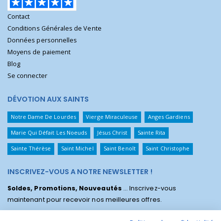
Contact
Conditions Générales de Vente
Données personnelles
Moyens de paiement
Blog
Se connecter
DÉVOTION AUX SAINTS
Notre Dame De Lourdes
Vierge Miraculeuse
Anges Gardiens
Marie Qui Défait Les Noeuds
Jésus Christ
Sainte Rita
Sainte Thérèse
Saint Michel
Saint Benoît
Saint Christophe
INSCRIVEZ-VOUS A NOTRE NEWSLETTER !
Soldes, Promotions, Nouveautés
... Inscrivez-vous
maintenant pour recevoir nos meilleures offres.