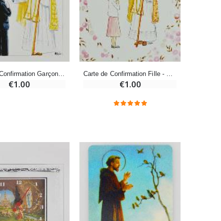
-10%
Bougie de Neuvaine Contre le Mal - Saint Michel
€4.95
€5.50
Carte de Confirmation Garçon - Confirmation par l'Evêque
Carte de Confirmation Fille - Confirmation par l'Evêque
€1.00
€1.00
-25%
Lot de 20 Bougies de Neuvaine Blanches
€58.50
€78.00
Huile d'Onction
€9.90