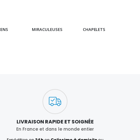
CENS
MIRACULEUSES
CHAPELETS
IC
LIVRAISON RAPIDE ET SOIGNÉE
En France et dans le monde entier
Expédition en
24h
en
Colissimo à domicile
ou