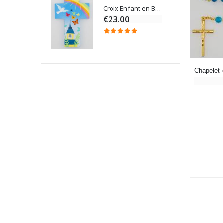
Croix Enfant en Bois Eglise Papillons et Arc-en-ciel 15 cm
Bougie Neuvaine pour une Guérison - 17.5cm
€23.00