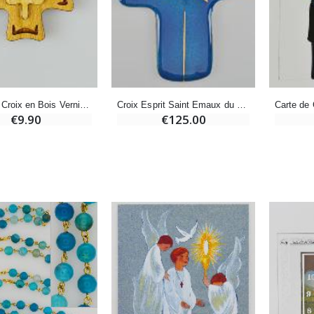
-10%
Médaille Miraculeuse Or 9 Carats - 10 mm
Bougie de Neuvaine Contre le Mal - Saint Michel
€130.00
€4.95
€5.50
Pendentif Croix en Bois Vernis Confirmation Saint Esprit - 2.5 cm
Croix Esprit Saint Emaux du Liban
€9.90
€125.00
-25%
Médaille Miraculeuse Rose - 19mm
Lot de 20 Bougies de Neuvaine Blanches
€2.50
€58.50
€78.00
Chapelet de Lourdes en Bois
Huile d'Onction
€5.00
€9.90