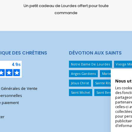
Un petit cadeau de Lourdes offert pour toute
commande
IQUE DES CHRÉTIENS
DÉVOTION AUX SAINTS
Notre Dame De Lourdes
Vierge Mi
Anges Gardiens
Marie Qui Défait 
Nous ut
Jésus Christ
Sainte Rita
Sainte T
Les cooki
s Générales de Vente
Saint Michel
Saint Benoît
Saint 
des foncti
ersonnelles
partageons
partenair
 paiement
celles-ci 
collectées
pour pers
ter
publicita
d'informa