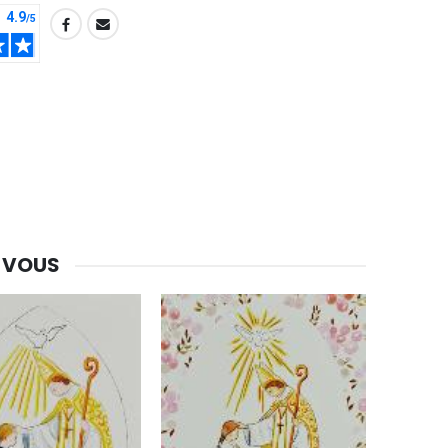
Une bougie 150 gr et votre Prière déposées à Lourdes
€7.00
€10.00
-20%
Eau de Lourdes 1 Litre
€9.60
€12.00
-20%
 VOUS
Déposez votre Neuvaine à Lourdes
€9.60
€12.00
Bonbons Pastilles Menthe à l'Eau de Lourdes - 130g
€7.90