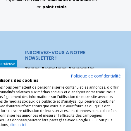
en
point relais
INSCRIVEZ-VOUS A NOTRE
NEWSLETTER !
raculeuse
Soldes, Promotions, Nouveautés
...
Les Noeuds
Inscrivez-vous maintenant pour recevoir
Politique de confidentialité
ilisons des cookies
nos meilleures offres.
hérèse
es nous permettent de personnaliser le contenu et les annonces, d'offrir
Christophe
onnalités relatives aux médias sociaux et d'analyser notre trafic. Nous
 également des informations sur l'utilisation de notre site avec nos
es de médias sociaux, de publicité et d'analyse, qui peuvent combiner
avec d'autres informations que vous leur avez fournies ou qu'ils ont
 lors de votre utilisation de leurs services. Les données sont collectées
onnaliser les annonces et mesurer l'efficacité des campagnes
ires. Les données peuvent être partagées avec Google LLC. Pour plus
tions,
cliquez ici
.