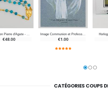
Croix Enfant en Bois Eglise Papillons et Arc-en-ciel 15 cm
Bougie Neuvaine pour une Guérison - 17.5cm
€23.00
€4.90
Chapelet en Pierre d'Agate - Chaîne Dorée
Image Communion et Profession de Foi
Horlo
€48.00
€1.00
CATÉGORIES COUPS 