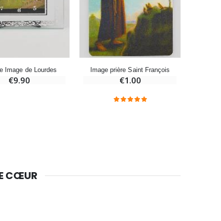
Bougie Neuvaine pour une Guérison - 17.5cm
€4.90
ge Image de Lourdes
Image prière Saint François
€9.90
€1.00
DE CŒUR