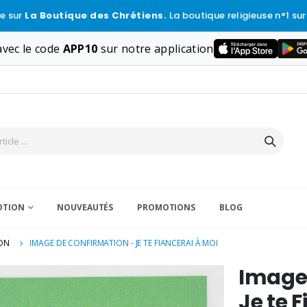
e sur
La Boutique des Chrétiens.
La boutique religieuse n°1 sur
vec le code
APP10
sur notre application
VOTION
NOUVEAUTÉS
PROMOTIONS
BLOG
ON
IMAGE DE CONFIRMATION - JE TE FIANCERAI À MOI
Image 
Je te 