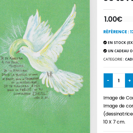
1.00€
RÉFÉRENCE : 
EN STOCK (EX
UN CADEAU O
CATEGORIE :
CAD
-
+
Image de Conf
Image de con
(dessinatrice
10 X 7 cm.
-30%