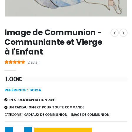
Encens d'Eglise Pontifical 250g
Bonbons Pastilles Menthe à l'Eau de Lourdes - 130g
€12.90
€7.90
Image de Communion -
Communiante et Vierge
à l'Enfant
-10%
Médaille Miraculeuse Or 9 Carat
(2 avis)
Bougie de Neuvaine Contre le Mal - Saint Michel
€130.00
€4.95
€5.50
1.00€
RÉFÉRENCE : 14924
-25%
Médaille Miraculeuse Rose
EN STOCK (EXPÉDITION 24H)
Lot de 20 Bougies de Neuvaine Blanches
€2.50
€58.50
UN CADEAU OFFERT POUR TOUTE COMMANDE
€78.00
CATEGORIE :
CADEAUX DE COMMUNION,
IMAGE DE COMMUNION