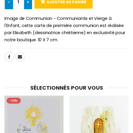
-
+
AJOUTER AU PANIER
Chapelet de Lourde
Huile d'Onction
€5.00
€9.90
Image de Communion - Communiante et Vierge à
l'Enfant, cette carte de première communion est réalisée
par Elisabeth (dessinatrice chrétienne) en exclusivité pour
notre boutique. 10 X 7 cm.
Croix Enfant en Bois Eglise Papillons et Arc-en-ciel 15 cm
Bougie Neuvaine pour une Guérison - 17.5cm
€23.00
€4.90
SHARE:
SÉLECTIONNÉS POUR VOUS
-10%