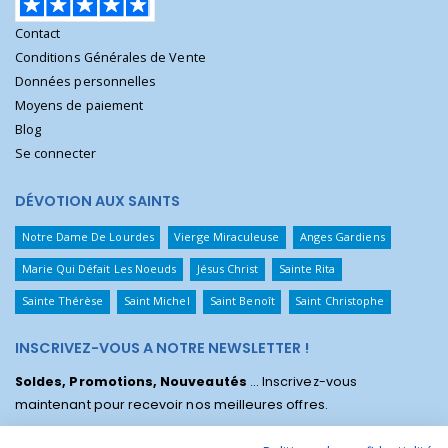
Contact
Conditions Générales de Vente
Données personnelles
Moyens de paiement
Blog
Se connecter
DÉVOTION AUX SAINTS
Notre Dame De Lourdes
Vierge Miraculeuse
Anges Gardiens
Marie Qui Défait Les Noeuds
Jésus Christ
Sainte Rita
Sainte Thérèse
Saint Michel
Saint Benoît
Saint Christophe
INSCRIVEZ-VOUS A NOTRE NEWSLETTER !
Soldes, Promotions, Nouveautés
... Inscrivez-vous
maintenant pour recevoir nos meilleures offres.