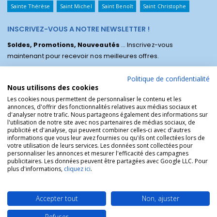
Sainte Thérèse
Saint Michel
Saint Benoît
Saint Christophe
INSCRIVEZ-VOUS A NOTRE NEWSLETTER !
Soldes, Promotions, Nouveautés
... Inscrivez-vous
maintenant pour recevoir nos meilleures offres.
Politique de confidentialité
Nous utilisons des cookies
Les cookies nous permettent de personnaliser le contenu et les
annonces, d'offrir des fonctionnalités relatives aux médias sociaux et
d'analyser notre trafic. Nous partageons également des informations sur
l'utilisation de notre site avec nos partenaires de médias sociaux, de
publicité et d'analyse, qui peuvent combiner celles-ci avec d'autres
informations que vous leur avez fournies ou qu'ils ont collectées lors de
votre utilisation de leurs services. Les données sont collectées pour
personnaliser les annonces et mesurer l'efficacité des campagnes
La Boutique des Chrétiens © | La boutique religieuse chrétienne de
publicitaires. Les données peuvent être partagées avec Google LLC. Pour
référence !.
plus d'informations,
cliquez ici
.
Accepter tout
Non, ajuster
Refuser