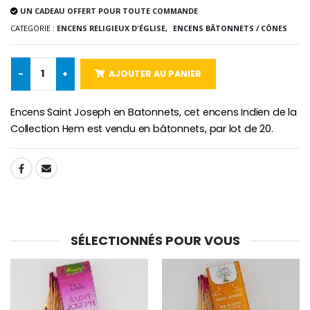
UN CADEAU OFFERT POUR TOUTE COMMANDE
-10%
CATEGORIE :
ENCENS RELIGIEUX D'ÉGLISE,
ENCENS BÂTONNETS / CÔNES
Médaille Miraculeuse Or 9 Carat
Bougie de Neuvaine Contre le Mal - Saint Michel
€130.00
€4.95
€5.50
-
+
AJOUTER AU PANIER
Encens Saint Joseph en Batonnets, cet encens Indien de la
-25%
Médaille Miraculeuse Rose
Collection Hem est vendu en bâtonnets, par lot de 20.
Lot de 20 Bougies de Neuvaine Blanches
€2.50
€58.50
€78.00
SHARE:
Chapelet de Lourde
Huile d'Onction
€5.00
€9.90
SÉLECTIONNÉS POUR VOUS
Croix Enfant en Bois Eglise Papillons et Arc-en-ciel 15 cm
Bougie Neuvaine pour une Guérison - 17.5cm