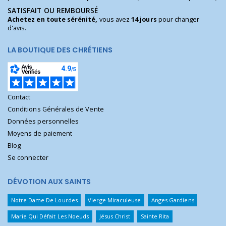
SATISFAIT OU REMBOURSÉ
Achetez en toute sérénité,
vous avez
14 jours
pour changer
d'avis.
LA BOUTIQUE DES CHRÉTIENS
Contact
Conditions Générales de Vente
Données personnelles
Moyens de paiement
Blog
Se connecter
DÉVOTION AUX SAINTS
Notre Dame De Lourdes
Vierge Miraculeuse
Anges Gardiens
Marie Qui Défait Les Noeuds
Jésus Christ
Sainte Rita