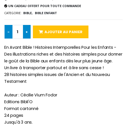
UN CADEAU OFFERT POUR TOUTE COMMANDE
CATEGORIE :
BIBLE,
BIBLE ENFANT
Croix Enfant en Bois Eglise Papillons et Arc-en-ciel 15 cm
Bougie Neuvaine pour une Guérison - 17.5cm
€23.00
€4.90
-
+
AJOUTER AU PANIER
En Avant Bible ! Histoires Intemporelles Pour les Enfants -
Des illustrations riches et des histoires simples pour donner
le goût de la Bible aux enfants dès leur plus jeune âge.
Un livre à transporter partout et à lire sans cesse !
28 histoires simples issues de l'Ancien et du Nouveau
Testament
Auteur : Cécilie Vium Fodor
Editions Bibli'O
Format cartonné
24 pages
Jusqu'à 3 ans.