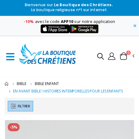
Bienvenue sur
La Boutique des Chrétiens.
La boutique religieuse n°1 sur internet
-10%
avec le code
APP10
sur notre application
×
0
BIBLE
BIBLE ENFANT
EN AVANT BIBLE ! HISTOIRES INTEMPORELLES POUR LES ENFANTS
FILTRER
-5%