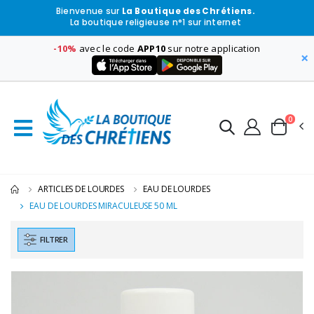
Bienvenue sur
La Boutique des Chrétiens.
La boutique religieuse n°1 sur internet
-10%
avec le code
APP10
sur notre application
×
0
ARTICLES DE LOURDES
EAU DE LOURDES
EAU DE LOURDES MIRACULEUSE 50 ML
FILTRER