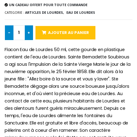
UN CADEAU OFFERT POUR TOUTE COMMANDE
€5.00
€9.90
CATEGORIE :
ARTICLES DE LOURDES,
EAU DE LOURDES
-
+
AJOUTER AU PANIER
Croix Enfant en Bois Eglise Papillons et Arc-en-ciel 15 cm
Bougie Neuvaine pour une Guérison - 17.5cm
€23.00
€4.90
Flacon Eau de Lourdes 50 ml, cette gourde en plastique
contient de l'eau de Lourdes. Sainte Bernadette Soubirous
a agi sous l'impulsion de la Sainte Vierge Marie le jour de la
neuvième apparition, le 25 février 1858. Elle dit alors à la
jeune fille : "Allez boire à la source et vous y laver". Ste
Bernadette dégage alors une source boueuse jusqu'alors
inconnue, et d'où vient la précieuse eau de Lourdes. Au
contact de cette eau, plusieurs habitants de Lourdes et
des alentours furent guéris miraculeusement. Depuis ce
temps, l'eau de Lourdes alimente les fontaines du
Sanctuaire. Elle est gratuite et libre d'accès, beaucoup de
pèlerins ont à coeur d'en ramener. Son caractère