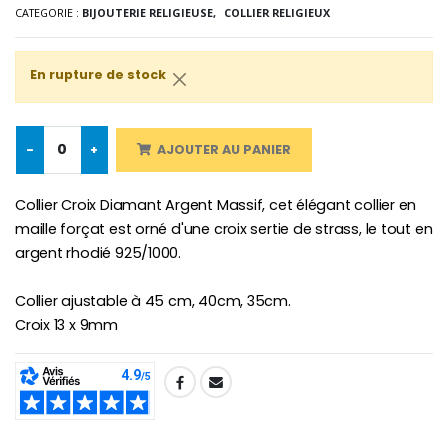
CATEGORIE :
BIJOUTERIE RELIGIEUSE,
COLLIER RELIGIEUX
En rupture de stock
Croix Enfant en Bois Eglise Papillons et Arc-en-ciel 15 cm
Bougie Neuvaine pour une Guérison - 17.5cm
€23.00
€4.90
-
+
AJOUTER AU PANIER
Collier Croix Diamant Argent Massif, cet élégant collier en
maille forçat est orné d'une croix sertie de strass, le tout en
argent rhodié 925/1000.
Collier ajustable à 45 cm, 40cm, 35cm.
Croix 13 x 9mm
SHARE: