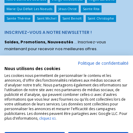
Marie Qui Défait Les Noeuds
Jésus Christ
Sainte Rita
Sainte Thérèse
Saint Michel
Saint Benoît
Saint Christophe
INSCRIVEZ-VOUS A NOTRE NEWSLETTER !
Soldes, Promotions, Nouveautés
... Inscrivez-vous
maintenant pour recevoir nos meilleures offres.
Politique de confidentialité
Nous utilisons des cookies
Les cookies nous permettent de personnaliser le contenu et les
annonces, d'offrir des fonctionnalités relatives aux médias sociaux et
d'analyser notre trafic. Nous partageons également des informations sur
l'utilisation de notre site avec nos partenaires de médias sociaux, de
publicité et d'analyse, qui peuvent combiner celles-ci avec d'autres
informations que vous leur avez fournies ou qu'ils ont collectées lors de
votre utilisation de leurs services. Les données sont collectées pour
personnaliser les annonces et mesurer l'efficacité des campagnes
La Boutique des Chrétiens © | La boutique religieuse chrétienne de
publicitaires. Les données peuvent être partagées avec Google LLC. Pour
référence !.
plus d'informations,
cliquez ici
.