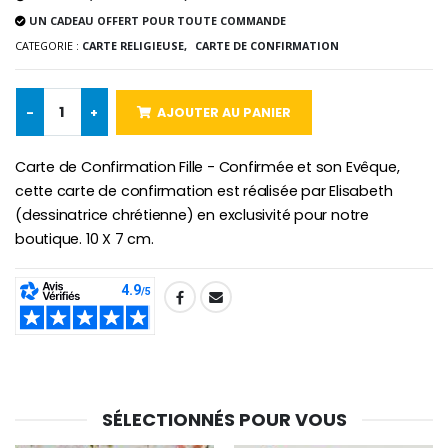
UN CADEAU OFFERT POUR TOUTE COMMANDE
Chapelet de Lourde
Huile d'Onction
CATEGORIE :
CARTE RELIGIEUSE,
CARTE DE CONFIRMATION
€5.00
€9.90
-
+
AJOUTER AU PANIER
Croix Enfant en Bois Eglise Papillons et Arc-en-ciel 15 cm
Bougie Neuvaine pour une Guérison - 17.5cm
Carte de Confirmation Fille - Confirmée et son Evêque,
€23.00
€4.90
cette carte de confirmation est réalisée par Elisabeth
(dessinatrice chrétienne) en exclusivité pour notre
boutique. 10 X 7 cm.
SHARE:
SÉLECTIONNÉS POUR VOUS