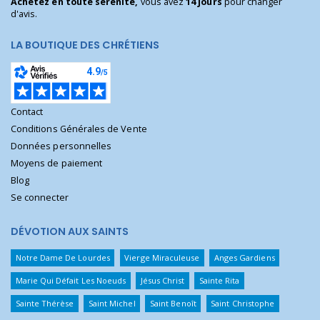
Achetez en toute sérénité,
vous avez
14 jours
pour changer
d'avis.
LA BOUTIQUE DES CHRÉTIENS
Contact
Conditions Générales de Vente
Données personnelles
Moyens de paiement
Blog
Se connecter
DÉVOTION AUX SAINTS
Notre Dame De Lourdes
Vierge Miraculeuse
Anges Gardiens
Marie Qui Défait Les Noeuds
Jésus Christ
Sainte Rita
Sainte Thérèse
Saint Michel
Saint Benoît
Saint Christophe