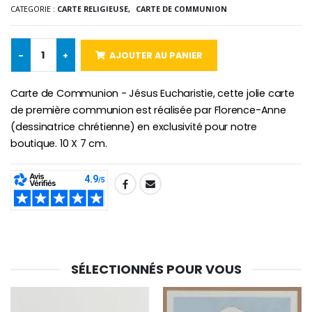
CATEGORIE :
CARTE RELIGIEUSE,
CARTE DE COMMUNION
Chapelet de Lourde
Huile d'Onction
€5.00
€9.90
-
+
AJOUTER AU PANIER
Carte de Communion - Jésus Eucharistie, cette jolie carte
de première communion est réalisée par Florence-Anne
Croix Enfant en Bois Eglise Papillons et Arc-en-ciel 15 cm
Bougie Neuvaine pour une Guérison - 17.5cm
€23.00
€4.90
(dessinatrice chrétienne) en exclusivité pour notre
boutique. 10 X 7 cm.
SHARE:
SÉLECTIONNÉS POUR VOUS