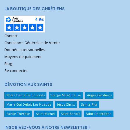
LA BOUTIQUE DES CHRÉTIENS
Contact
Conditions Générales de Vente
Données personnelles
Moyens de paiement
Blog
Se connecter
DÉVOTION AUX SAINTS
Notre Dame De Lourdes
Vierge Miraculeuse
Anges Gardiens
Marie Qui Défait Les Noeuds
Jésus Christ
Sainte Rita
Sainte Thérèse
Saint Michel
Saint Benoît
Saint Christophe
INSCRIVEZ-VOUS A NOTRE NEWSLETTER !