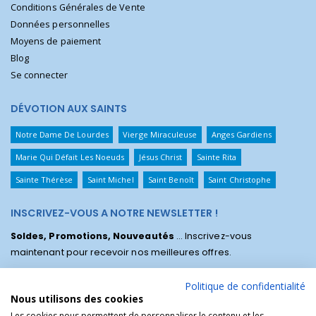
Conditions Générales de Vente
Données personnelles
Moyens de paiement
Blog
Se connecter
DÉVOTION AUX SAINTS
Notre Dame De Lourdes
Vierge Miraculeuse
Anges Gardiens
Marie Qui Défait Les Noeuds
Jésus Christ
Sainte Rita
Sainte Thérèse
Saint Michel
Saint Benoît
Saint Christophe
INSCRIVEZ-VOUS A NOTRE NEWSLETTER !
Soldes, Promotions, Nouveautés
... Inscrivez-vous
maintenant pour recevoir nos meilleures offres.
Politique de confidentialité
Nous utilisons des cookies
Les cookies nous permettent de personnaliser le contenu et les