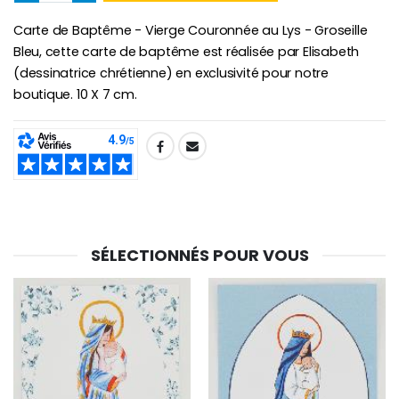
Carte de Baptême - Vierge Couronnée au Lys - Groseille
Chapelet de Lourde
Huile d'Onction
€5.00
€9.90
Bleu, cette carte de baptême est réalisée par Elisabeth
(dessinatrice chrétienne) en exclusivité pour notre
boutique. 10 X 7 cm.
Croix Enfant en Bois Eglise Papillons et Arc-en-ciel 15 cm
Bougie Neuvaine pour une Guérison - 17.5cm
SHARE:
€23.00
€4.90
SÉLECTIONNÉS POUR VOUS