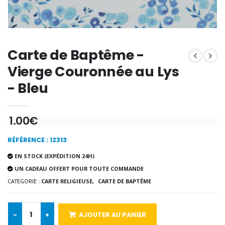
€9.60
€12.00
Encens d'Eglise Pontifical 250g
Bonbons Pastilles Menthe à l'Eau de Lourdes - 130g
Carte de Baptême -
€12.90
€7.90
Vierge Couronnée au Lys
- Bleu
-10%
Médaille Miraculeuse Or 9 Carat
1.00€
Bougie de Neuvaine Contre le Mal - Saint Michel
€130.00
€4.95
€5.50
RÉFÉRENCE : 12313
EN STOCK (EXPÉDITION 24H)
UN CADEAU OFFERT POUR TOUTE COMMANDE
-25%
Médaille Miraculeuse Rose
CATEGORIE :
CARTE RELIGIEUSE,
CARTE DE BAPTÊME
Lot de 20 Bougies de Neuvaine Blanches
€2.50
€58.50
€78.00
-
+
AJOUTER AU PANIER