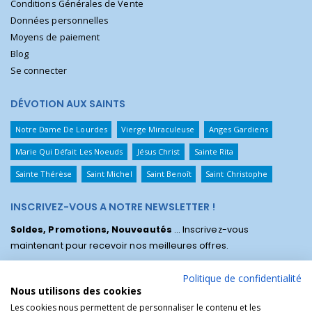
Conditions Générales de Vente
Données personnelles
Moyens de paiement
Blog
Se connecter
DÉVOTION AUX SAINTS
Notre Dame De Lourdes
Vierge Miraculeuse
Anges Gardiens
Marie Qui Défait Les Noeuds
Jésus Christ
Sainte Rita
Sainte Thérèse
Saint Michel
Saint Benoît
Saint Christophe
INSCRIVEZ-VOUS A NOTRE NEWSLETTER !
Soldes, Promotions, Nouveautés
... Inscrivez-vous
maintenant pour recevoir nos meilleures offres.
Politique de confidentialité
Nous utilisons des cookies
Les cookies nous permettent de personnaliser le contenu et les