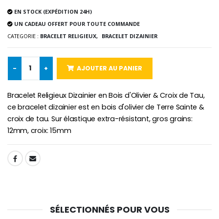
EN STOCK (EXPÉDITION 24H)
UN CADEAU OFFERT POUR TOUTE COMMANDE
CATEGORIE :
BRACELET RELIGIEUX,
BRACELET DIZAINIER
Croix Enfant en Bois Eglise Papillons et Arc-en-ciel 15 cm
Bougie Neuvaine pour une Guérison - 17.5cm
€23.00
€4.90
-
+
AJOUTER AU PANIER
Bracelet Religieux Dizainier en Bois d'Olivier & Croix de Tau,
ce bracelet dizainier est en bois d'olivier de Terre Sainte &
croix de tau. Sur élastique extra-résistant, gros grains:
12mm, croix: 15mm
SHARE:
SÉLECTIONNÉS POUR VOUS