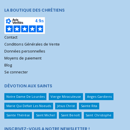
LA BOUTIQUE DES CHRÉTIENS
Contact
Conditions Générales de Vente
Données personnelles
Moyens de paiement
Blog
Se connecter
DÉVOTION AUX SAINTS
Notre Dame De Lourdes
Vierge Miraculeuse
Anges Gardiens
Marie Qui Défait Les Noeuds
Jésus Christ
Sainte Rita
Sainte Thérèse
Saint Michel
Saint Benoît
Saint Christophe
INSCRIVEZ-VOUS A NOTRE NEWSLETTER !