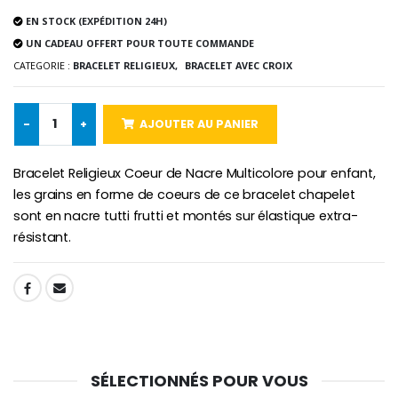
EN STOCK (EXPÉDITION 24H)
UN CADEAU OFFERT POUR TOUTE COMMANDE
CATEGORIE :
BRACELET RELIGIEUX,
BRACELET AVEC CROIX
Croix Enfant en Bois Eglise Papillons et Arc-en-ciel 15 cm
Bougie Neuvaine pour une Guérison - 17.5cm
€23.00
€4.90
-
+
AJOUTER AU PANIER
Bracelet Religieux Coeur de Nacre Multicolore pour enfant,
les grains en forme de coeurs de ce bracelet chapelet
sont en nacre tutti frutti et montés sur élastique extra-
résistant.
SHARE:
SÉLECTIONNÉS POUR VOUS