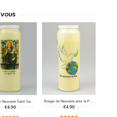
Bonbons Pastilles Menthe à l'Eau de Lourdes - 130g
€7.90
 VOUS
-10%
Bougie de Neuvaine Contre le Mal - Saint Michel
€4.95
€5.50
-25%
Lot de 20 Bougies de Neuvaine Blanches
€58.50
€78.00
Bougie de Neuvaine pour la Paix - 17,5 cm
Bougie de Neuvaine Saint Gabriel Archange - 17.5cm
€4.90
€4.90
Huile d'Onction
€9.90