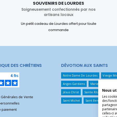
SOUVENIRS DE LOURDES
Soigneusement confectionnés par nos
artisans locaux
Un petit cadeau de Lourdes offert pour toute
commande
IQUE DES CHRÉTIENS
DÉVOTION AUX SAINTS
Notre Dame De Lourdes
Vierge Mi
Anges Gardiens
Marie Qui Défait 
Nous ut
Jésus Christ
Sainte Rita
Sainte T
Les cooki
s Générales de Vente
Saint Michel
Saint Benoît
Saint 
des foncti
ersonnelles
partageons
partenair
 paiement
celles-ci 