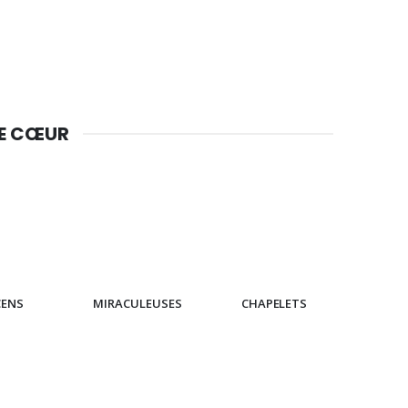
DE CŒUR
CENS
MIRACULEUSES
CHAPELETS
IC