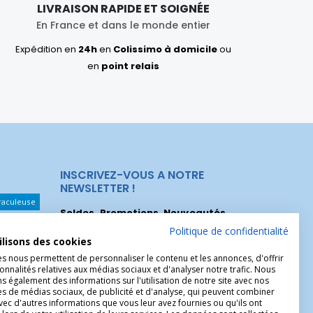
LIVRAISON RAPIDE ET SOIGNÉE
En France et dans le monde entier
Expédition en
24h
en
Colissimo à domicile
ou
en
point relais
INSCRIVEZ-VOUS A NOTRE
NEWSLETTER !
raculeuse
Soldes, Promotions, Nouveautés
...
Les Noeuds
Inscrivez-vous maintenant pour recevoir
Politique de confidentialité
ilisons des cookies
nos meilleures offres.
hérèse
es nous permettent de personnaliser le contenu et les annonces, d'offrir
Christophe
onnalités relatives aux médias sociaux et d'analyser notre trafic. Nous
 également des informations sur l'utilisation de notre site avec nos
es de médias sociaux, de publicité et d'analyse, qui peuvent combiner
avec d'autres informations que vous leur avez fournies ou qu'ils ont