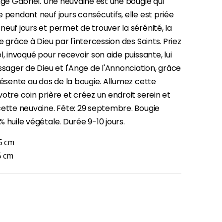
nge Gabriel. Une neuvaine est une bougie qui
 pendant neuf jours consécutifs, elle est priée
euf jours et permet de trouver la sérénité, la
-30%
e grâce à Dieu par l'intercession des Saints. Priez
Une bougie 150 gr et votre Prière déposées à Lourdes
l, invoqué pour recevoir son aide puissante, lui
€7.00
€10.00
ssager de Dieu et l'Ange de l'Annonciation, grâce
résente au dos de la bougie. Allumez cette
otre coin prière et créez un endroit serein et
-20%
cette neuvaine. Fête: 29 septembre. Bougie
Eau de Lourdes 1 Litre
 huile végétale. Durée 9-10 jours.
€9.60
€12.00
5 cm
5 cm
-20%
Déposez votre Neuvaine à Lourdes
€9.60
€12.00