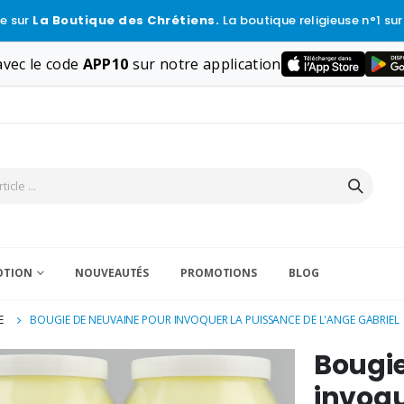
e sur
La Boutique des Chrétiens.
La boutique religieuse n°1 sur
vec le code
APP10
sur notre application
VOTION
NOUVEAUTÉS
PROMOTIONS
BLOG
E
BOUGIE DE NEUVAINE POUR INVOQUER LA PUISSANCE DE L'ANGE GABRIEL
Bougie
invoqu