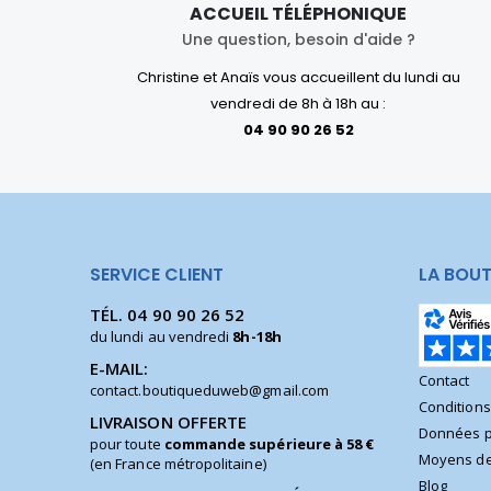
ACCUEIL TÉLÉPHONIQUE
Une question, besoin d'aide ?
Christine et Anaïs vous accueillent du lundi au
vendredi de 8h à 18h au :
04 90 90 26 52
SERVICE CLIENT
LA BOUT
TÉL.
04 90 90 26 52
du lundi au vendredi
8h-18h
E-MAIL:
Contact
contact.boutiqueduweb@gmail.com
Condition
LIVRAISON OFFERTE
Données p
pour toute
commande supérieure à 58 €
Moyens de
(en France métropolitaine)
Blog