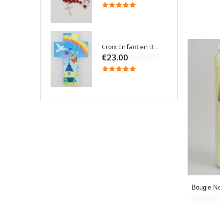
Croix Enfant en Bois Eglise Papillons et Arc-en-ciel 15 cm
Bougie Neuvaine pour une Guérison - 17.5cm
€23.00