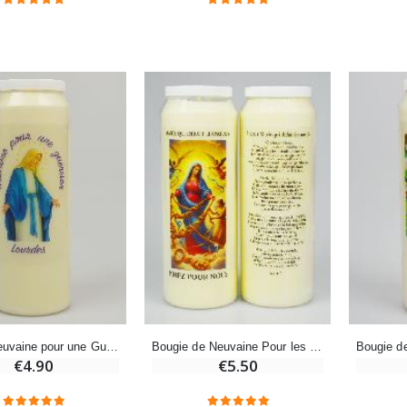
Croix Enfant en Bois Eglise Papillons et Arc-en-ciel 15 cm
Bougie Neuvaine pour une Guérison - 17.5cm
€23.00
€4.90
Bougie Neuvaine pour une Guérison - 17.5cm
Bougie de Neuvaine Pour les Noeuds de la Vie + Prière au dos
€4.90
€5.50