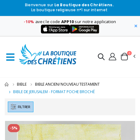
Bienvenue sur
La Boutique des Chrétiens.
La boutique religieuse n°1 sur internet
-10%
avec le code
APP10
sur notre application
×
0
BIBLE
BIBLE ANCIEN/ NOUVEAU TESTAMENT
BIBLE DE JERUSALEM - FORMAT POCHE BROCHÉ
FILTRER
-5%