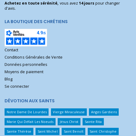
Achetez en toute sérénité,
vous avez
14 jours
pour changer
d'avis.
LA BOUTIQUE DES CHRÉTIENS
Contact
Conditions Générales de Vente
Données personnelles
Moyens de paiement
Blog
Se connecter
DÉVOTION AUX SAINTS
Notre Dame De Lourdes
Vierge Miraculeuse
Anges Gardiens
Marie Qui Défait Les Noeuds
Jésus Christ
Sainte Rita
Sainte Thérèse
Saint Michel
Saint Benoît
Saint Christophe