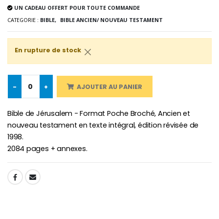
UN CADEAU OFFERT POUR TOUTE COMMANDE
CATEGORIE :
BIBLE,
BIBLE ANCIEN/ NOUVEAU TESTAMENT
Croix Enfant en Bois Eglise Papillons et Arc-en-ciel 15 cm
Bougie Neuvaine pour une Guérison - 17.5cm
€23.00
€4.90
En rupture de stock
-
+
AJOUTER AU PANIER
Bible de Jérusalem - Format Poche Broché, Ancien et
nouveau testament en texte intégral, édition révisée de
1998.
2084 pages + annexes.
SHARE: