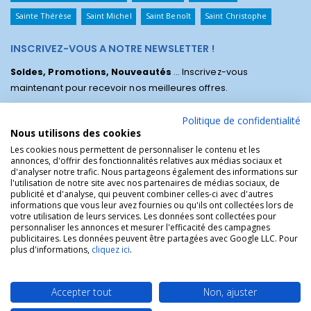
Sainte Thérèse
Saint Michel
Saint Benoît
Saint Christophe
INSCRIVEZ-VOUS A NOTRE NEWSLETTER !
Soldes, Promotions, Nouveautés
... Inscrivez-vous
maintenant pour recevoir nos meilleures offres.
Politique de confidentialité
Nous utilisons des cookies
Les cookies nous permettent de personnaliser le contenu et les
annonces, d'offrir des fonctionnalités relatives aux médias sociaux et
d'analyser notre trafic. Nous partageons également des informations sur
l'utilisation de notre site avec nos partenaires de médias sociaux, de
publicité et d'analyse, qui peuvent combiner celles-ci avec d'autres
informations que vous leur avez fournies ou qu'ils ont collectées lors de
votre utilisation de leurs services. Les données sont collectées pour
personnaliser les annonces et mesurer l'efficacité des campagnes
La Boutique des Chrétiens © | La boutique religieuse chrétienne de
publicitaires. Les données peuvent être partagées avec Google LLC. Pour
référence !.
plus d'informations,
cliquez ici
.
Accepter tout
Non, ajuster