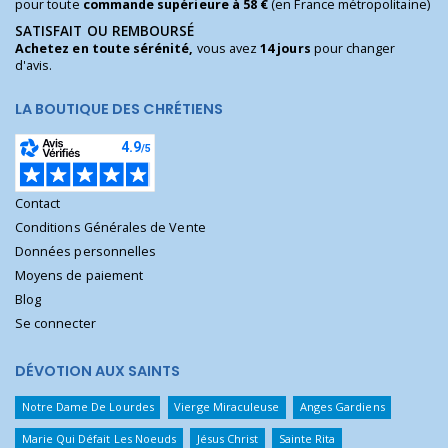
pour toute
commande supérieure à 58 €
(en France métropolitaine)
SATISFAIT OU REMBOURSÉ
Achetez en toute sérénité,
vous avez
14 jours
pour changer
d'avis.
LA BOUTIQUE DES CHRÉTIENS
Contact
Conditions Générales de Vente
Données personnelles
Moyens de paiement
Blog
Se connecter
DÉVOTION AUX SAINTS
Notre Dame De Lourdes
Vierge Miraculeuse
Anges Gardiens
Marie Qui Défait Les Noeuds
Jésus Christ
Sainte Rita