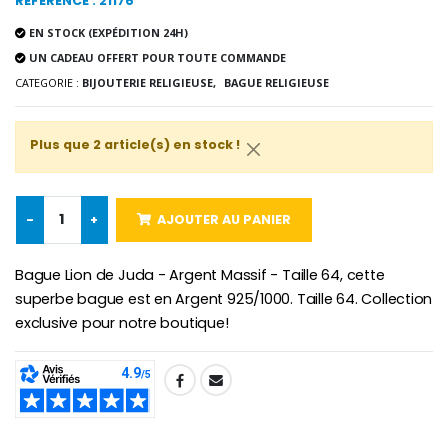
RÉFÉRENCE : 21176
EN STOCK (EXPÉDITION 24H)
UN CADEAU OFFERT POUR TOUTE COMMANDE
CATEGORIE :
BIJOUTERIE RELIGIEUSE,
BAGUE RELIGIEUSE
Croix Enfant en Bois Eglise Papillons et Arc-en-ciel 15 cm
Bougie Neuvaine pour une Guérison - 17.5cm
€23.00
€4.90
Plus que 2 article(s) en stock !
-
+
AJOUTER AU PANIER
Bague Lion de Juda - Argent Massif - Taille 64, cette
superbe bague est en Argent 925/1000. Taille 64. Collection
exclusive pour notre boutique!
SHARE: