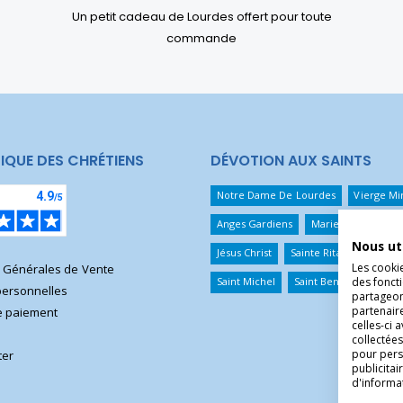
Un petit cadeau de Lourdes offert pour toute
commande
IQUE DES CHRÉTIENS
DÉVOTION AUX SAINTS
Notre Dame De Lourdes
Vierge Mi
Anges Gardiens
Marie Qui Défait 
Nous ut
Jésus Christ
Sainte Rita
Sainte T
Les cooki
s Générales de Vente
des foncti
Saint Michel
Saint Benoît
Saint 
ersonnelles
partageons
partenair
 paiement
celles-ci 
collectées
pour pers
ter
publicita
d'informa