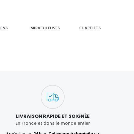
CENS
MIRACULEUSES
CHAPELETS
IC
LIVRAISON RAPIDE ET SOIGNÉE
En France et dans le monde entier
Expédition en
24h
en
Colissimo à domicile
ou