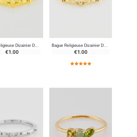
€7.90
-10%
Bougie de Neuvaine Contre le Mal - Saint Michel
Bague Religieuse Dizainier Dorée - Taille 57
Bague Religieuse Dizainier Dorée - Taille 64
€4.95
€5.50
€1.00
€1.00
-25%
Lot de 20 Bougies de Neuvaine Blanches
€58.50
€78.00
Huile d'Onction
€9.90