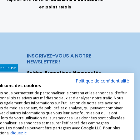
en
point relais
INSCRIVEZ-VOUS A NOTRE
NEWSLETTER !
raculeuse
Soldes, Promotions, Nouveautés
...
Les Noeuds
Inscrivez-vous maintenant pour recevoir
Politique de confidentialité
ilisons des cookies
nos meilleures offres.
hérèse
es nous permettent de personnaliser le contenu et les annonces, d'offrir
onnalités relatives aux médias sociaux et d'analyser notre trafic. Nous
Christophe
 également des informations sur l'utilisation de notre site avec nos
es de médias sociaux, de publicité et d'analyse, qui peuvent combiner
avec d'autres informations que vous leur avez fournies ou qu'ils ont
 lors de votre utilisation de leurs services. Les données sont collectées
onnaliser les annonces et mesurer l'efficacité des campagnes
ires. Les données peuvent être partagées avec Google LLC. Pour plus
tions,
cliquez ici
.