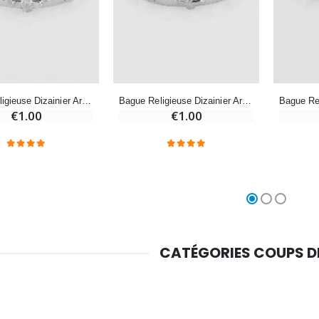
Croix Enfant en Bois Eglise Papillons et Arc-en-ciel 15 cm
Bougie Neuvaine pour une Guérison - 17.5cm
€23.00
€4.90
Bague Religieuse Dizainier Argentée - Taille 57
Bague Religieuse Dizainier Argentée - Taille 51
€1.00
€1.00
CATÉGORIES COUPS 