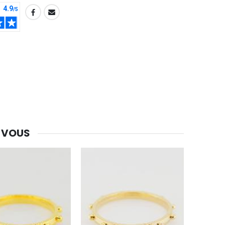
-30%
Une bougie 150 gr et votre Prière déposées à Lourdes
€7.00
€10.00
-20%
Eau de Lourdes 1 Litre
€9.60
€12.00
 VOUS
-20%
Déposez votre Neuvaine à Lourdes
€9.60
€12.00
Bonbons Pastilles Menthe à l'Eau de Lourdes - 130g