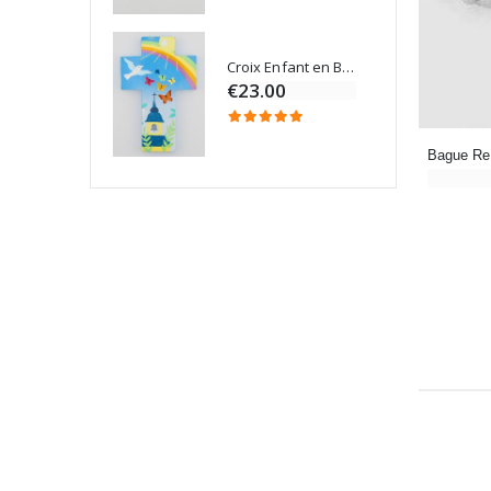
Croix Enfant en Bois Eglise Papillons et Arc-en-ciel 15 cm
Bougie Neuvaine pour une Guérison - 17.5cm
€23.00