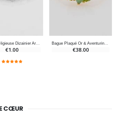
Bougie Neuvaine pour une Guérison - 17.5cm
€4.90
Bague Religieuse Dizainier Argentée - Taille 64
Bague Plaqué Or & Aventurine - Taille 54
€1.00
€38.00
DE CŒUR