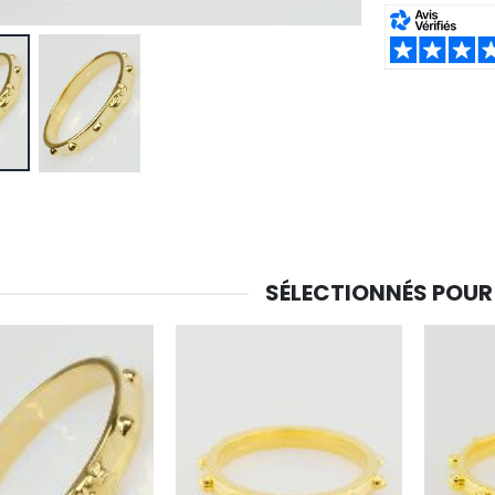
SHARE:
-30%
6 Bougies Teintées Masse Couleur Blanche
Une bougie 150 gr et votre Prière déposées à Lourdes
€6.00
€7.00
€10.00
-20%
-10%
Eau de Lourdes 1 Litre
Statue Vierge Miraculeuse Lumineuse
€9.60
€13.50
€12.00
€15.00
SÉLECTIONNÉS POUR
-20%
Coffret Encens Benjoin + Charbon + Brûle-encens
Déposez votre Neuvaine à Lourdes
€21.90
€9.60
€12.00
Encens d'Eglise Pontifical 250g
Bonbons Pastilles Menthe à l'Eau de Lourdes - 130g