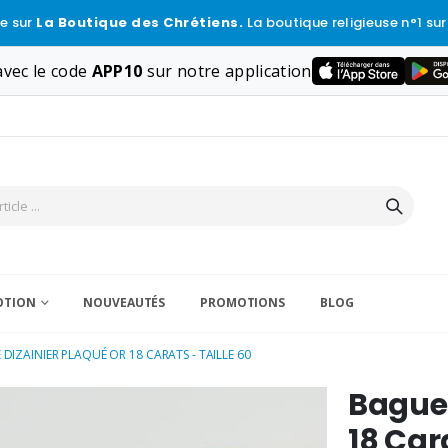
e sur
La Boutique des Chrétiens.
La boutique religieuse n°1 sur
vec le code
APP10
sur notre application
VOTION
NOUVEAUTÉS
PROMOTIONS
BLOG
DIZAINIER PLAQUÉ OR 18 CARATS - TAILLE 60
Bague 
18 Cara