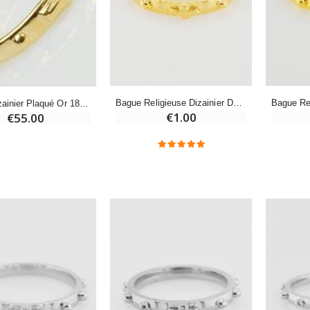
€12.90
€7.90
-10%
Médaille Miraculeuse Or 9 Carats - 10 mm
Bougie de Neuvaine Contre le Mal - Saint Michel
€130.00
Bague Religieuse Dizainier Dorée - Taille 54
Bague Dizainier Plaqué Or 18 Carats - Taille 62
€4.95
€5.50
€1.00
€55.00
-25%
Médaille Miraculeuse Rose - 19mm
Lot de 20 Bougies de Neuvaine Blanches
€2.50
€58.50
€78.00
Chapelet de Lourdes en Bois
Huile d'Onction
€5.00
€9.90