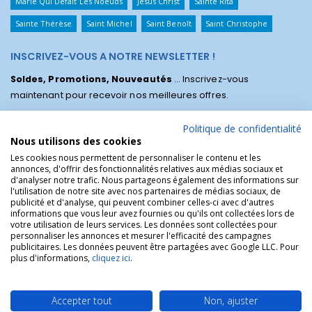
Marie Qui Défait Les Noeuds
Jésus Christ
Sainte Rita
Sainte Thérèse
Saint Michel
Saint Benoît
Saint Christophe
INSCRIVEZ-VOUS A NOTRE NEWSLETTER !
Soldes, Promotions, Nouveautés
... Inscrivez-vous
maintenant pour recevoir nos meilleures offres.
Politique de confidentialité
Nous utilisons des cookies
Les cookies nous permettent de personnaliser le contenu et les
annonces, d'offrir des fonctionnalités relatives aux médias sociaux et
d'analyser notre trafic. Nous partageons également des informations sur
l'utilisation de notre site avec nos partenaires de médias sociaux, de
publicité et d'analyse, qui peuvent combiner celles-ci avec d'autres
informations que vous leur avez fournies ou qu'ils ont collectées lors de
votre utilisation de leurs services. Les données sont collectées pour
personnaliser les annonces et mesurer l'efficacité des campagnes
La Boutique des Chrétiens © | La boutique religieuse chrétienne de
publicitaires. Les données peuvent être partagées avec Google LLC. Pour
référence !.
plus d'informations,
cliquez ici
.
Accepter tout
Non, ajuster