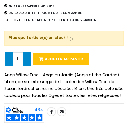
EN STOCK (EXPÉDITION 24H)
-10%
Médaille Miraculeuse Or 9 Carat
UN CADEAU OFFERT POUR TOUTE COMMANDE
Bougie de Neuvaine Contre le Mal - Saint Michel
€130.00
€4.95
€5.50
CATEGORIE :
STATUE RELIGIEUSE,
STATUE ANGE-GARDIEN
Plus que 1 article(s) en stock !
-25%
Médaille Miraculeuse Rose
Lot de 20 Bougies de Neuvaine Blanches
€2.50
€58.50
€78.00
-
+
AJOUTER AU PANIER
Ange Willow Tree - Ange du Jardin (Angle of the Garden) -
14 cm, ce superbe Ange de la collection Willow Tree de
Chapelet de Lourde
Huile d'Onction
€5.00
€9.90
Susan Lordi est en résine décorée, 14 cm. Une très belle idée
cadeau pour tous les âges et toutes les fêtes religieuses !
SHARE:
Croix Enfant en Bois Eglise Papillons et Arc-en-ciel 15 cm
Bougie Neuvaine pour une Guérison - 17.5cm
€23.00
€4.90