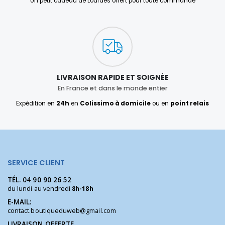
Un petit cadeau de Lourdes offert pour toute commande
LIVRAISON RAPIDE ET SOIGNÉE
En France et dans le monde entier
Expédition en
24h
en
Colissimo à domicile
ou en
point relais
SERVICE CLIENT
TÉL.
04 90 90 26 52
du lundi au vendredi
8h-18h
E-MAIL:
contact.boutiqueduweb@gmail.com
LIVRAISON OFFERTE