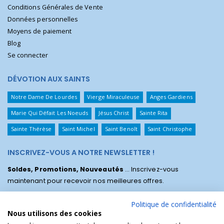
Conditions Générales de Vente
Données personnelles
Moyens de paiement
Blog
Se connecter
DÉVOTION AUX SAINTS
Notre Dame De Lourdes
Vierge Miraculeuse
Anges Gardiens
Marie Qui Défait Les Noeuds
Jésus Christ
Sainte Rita
Sainte Thérèse
Saint Michel
Saint Benoît
Saint Christophe
INSCRIVEZ-VOUS A NOTRE NEWSLETTER !
Soldes, Promotions, Nouveautés
... Inscrivez-vous
maintenant pour recevoir nos meilleures offres.
Politique de confidentialité
Nous utilisons des cookies