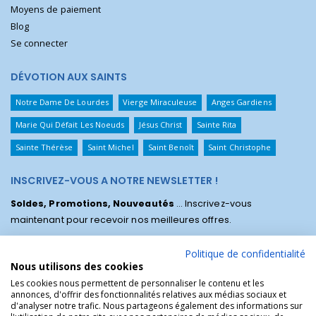
Moyens de paiement
Blog
Se connecter
DÉVOTION AUX SAINTS
Notre Dame De Lourdes
Vierge Miraculeuse
Anges Gardiens
Marie Qui Défait Les Noeuds
Jésus Christ
Sainte Rita
Sainte Thérèse
Saint Michel
Saint Benoît
Saint Christophe
INSCRIVEZ-VOUS A NOTRE NEWSLETTER !
Soldes, Promotions, Nouveautés
... Inscrivez-vous
maintenant pour recevoir nos meilleures offres.
Politique de confidentialité
Nous utilisons des cookies
Les cookies nous permettent de personnaliser le contenu et les
annonces, d'offrir des fonctionnalités relatives aux médias sociaux et
d'analyser notre trafic. Nous partageons également des informations sur