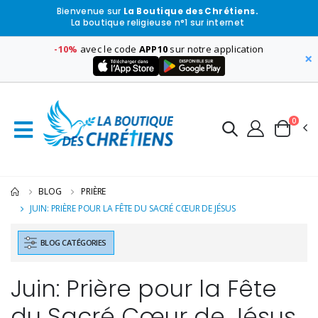
Bienvenue sur
La Boutique des Chrétiens.
La boutique religieuse n°1 sur internet
-10%
avec le code
APP10
sur notre application
×
0
BLOG
PRIÈRE
JUIN: PRIÈRE POUR LA FÊTE DU SACRÉ CŒUR DE JÉSUS
BLOG CATÉGORIES
Juin: Prière pour la Fête
du Sacré Cœur de Jésus