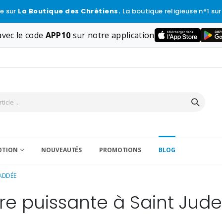
e sur
La Boutique des Chrétiens.
La boutique religieuse n°1 sur
vec le code
APP10
sur notre application
VOTION
NOUVEAUTÉS
PROMOTIONS
BLOG
HADDÉE
ère puissante à Saint Ju