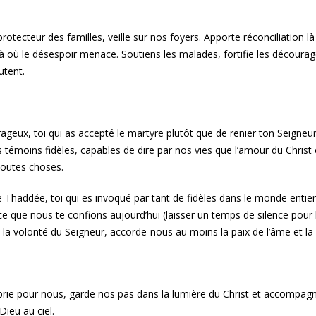
protecteur des familles, veille sur nos foyers. Apporte réconciliation là o
à où le désespoir menace. Soutiens les malades, fortifie les découragé
utent.
ageux, toi qui as accepté le martyre plutôt que de renier ton Seigneu
 témoins fidèles, capables de dire par nos vies que l’amour du Christ
toutes choses.
e Thaddée, toi qui es invoqué par tant de fidèles dans le monde entie
ce que nous te confions aujourd’hui (laisser un temps de silence pour l
la volonté du Seigneur, accorde-nous au moins la paix de l’âme et la
 prie pour nous, garde nos pas dans la lumière du Christ et accompa
 Dieu au ciel.