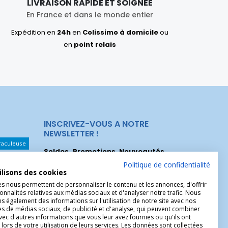
LIVRAISON RAPIDE ET SOIGNÉE
En France et dans le monde entier
Expédition en
24h
en
Colissimo à domicile
ou
en
point relais
INSCRIVEZ-VOUS A NOTRE
NEWSLETTER !
raculeuse
Soldes, Promotions, Nouveautés
...
Les Noeuds
Inscrivez-vous maintenant pour recevoir
Politique de confidentialité
ilisons des cookies
nos meilleures offres.
hérèse
es nous permettent de personnaliser le contenu et les annonces, d'offrir
Christophe
onnalités relatives aux médias sociaux et d'analyser notre trafic. Nous
 également des informations sur l'utilisation de notre site avec nos
es de médias sociaux, de publicité et d'analyse, qui peuvent combiner
avec d'autres informations que vous leur avez fournies ou qu'ils ont
 lors de votre utilisation de leurs services. Les données sont collectées