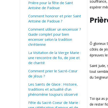
souffrance,
Prière pour la fête de Saint
espérer mê
Antoine de Padoue
Comment honorer et prier Saint
Priè
Antoine de Padoue ?
Comment utiliser un encensoir ?
Guide complet pour bien
encenser selon la tradition
Ô glorieux 
chrétienne
côtés de Jé
La Visitation de la Vierge Marie :
épreuves le
une rencontre de foi, de joie et
de charité
Saint Jude,
Comment prier le Sacré-Cœur
tout semble
de Jésus ?
du Seigneur
Les Saints de Glace : Histoire,
traditions et actualité d’un
phénomène toujours observé
Toi qui as 
Fête du Sacré-Coeur de Marie :
de rester f
une célébration d’amour et de