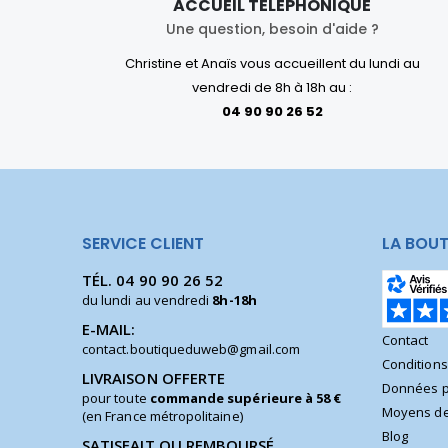
ACCUEIL TÉLÉPHONIQUE
Une question, besoin d'aide ?
Christine et Anaïs vous accueillent du lundi au
vendredi de 8h à 18h au :
04 90 90 26 52
SERVICE CLIENT
LA BOUT
TÉL.
04 90 90 26 52
du lundi au vendredi
8h-18h
E-MAIL:
Contact
contact.boutiqueduweb@gmail.com
Condition
LIVRAISON OFFERTE
Données p
pour toute
commande supérieure à 58 €
Moyens de
(en France métropolitaine)
Blog
SATISFAIT OU REMBOURSÉ