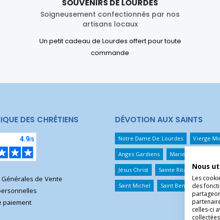
SOUVENIRS DE LOURDES
Soigneusement confectionnés par nos
artisans locaux
Un petit cadeau de Lourdes offert pour toute
commande
IQUE DES CHRÉTIENS
DÉVOTION AUX SAINTS
Notre Dame De Lourdes
Vierge Mi
Anges Gardiens
Marie Qui Défait 
Nous ut
Jésus Christ
Sainte Rita
Sainte T
Les cooki
s Générales de Vente
Saint Michel
Saint Benoît
Saint 
des foncti
ersonnelles
partageons
partenair
 paiement
celles-ci 
collectées