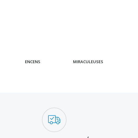
ENCENS
MIRACULEUSES
CH