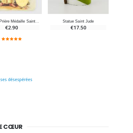
Carte de Prière Médaille Saint Jude
Statue Saint Jude
Pa
€2.90
€17.50
auses désespérées
DE CŒUR