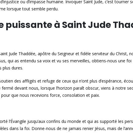
 d’injustice ou d’impasse humaine. Invoquer Saint Jude, c’est tourner
me lorsque tout semble perdu.
re puissante à Saint Jude Th
Saint Jude Thaddée, apôtre du Seigneur et fidèle serviteur du Christ, 
sus, qui as entendu sa voix et vu ses merveilles, obtiens-nous une foi
s plus dures.
 soutien des affligés et refuge de ceux qui n’ont plus d’espérance, éco
 fermé devant nous, lorsque l’horizon paraît obscur, viens à notre s
 pour que nous recevions force, consolation et paix.
porté l’Évangile jusqu’aux confins du monde et qui as supporté les p
idèles dans la foi. Donne-nous de ne jamais renier Jésus, mais de l