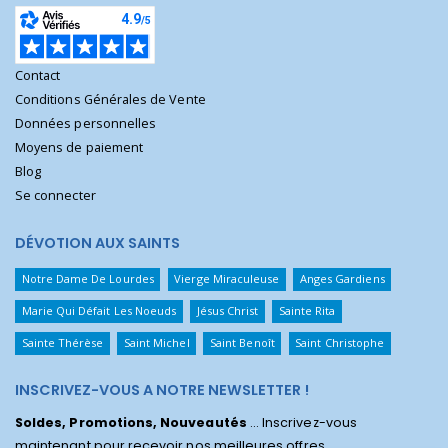
Contact
Conditions Générales de Vente
Données personnelles
Moyens de paiement
Blog
Se connecter
DÉVOTION AUX SAINTS
Notre Dame De Lourdes
Vierge Miraculeuse
Anges Gardiens
Marie Qui Défait Les Noeuds
Jésus Christ
Sainte Rita
Sainte Thérèse
Saint Michel
Saint Benoît
Saint Christophe
INSCRIVEZ-VOUS A NOTRE NEWSLETTER !
Soldes, Promotions, Nouveautés
... Inscrivez-vous
maintenant pour recevoir nos meilleures offres.